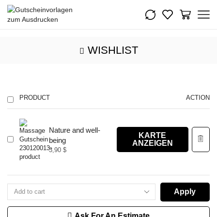
WISHLIST
PRODUCT
ACTION
Nature and well-
KARTE
being
ANZEIGEN
3,90
$
Apply
Ask For An Estimate