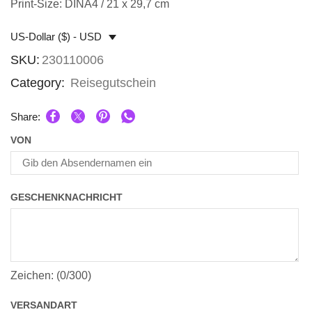
Print-Size: DINA4 / 21 x 29,7 cm
US-Dollar ($) - USD
SKU:
230110006
Category:
Reisegutschein
Share:
VON
GESCHENKNACHRICHT
Zeichen: (
0
/300)
VERSANDART