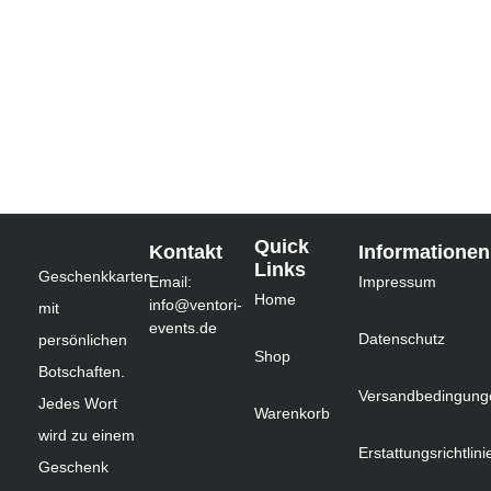
Quick
Kontakt
Informationen
Links
Geschenkkarten
Email:
Impressum
Home
info@ventori-
mit
events.de
Datenschutz
persönlichen
Shop
Botschaften.
Versandbedingung
Jedes Wort
Warenkorb
wird zu einem
Erstattungsrichtlini
Geschenk