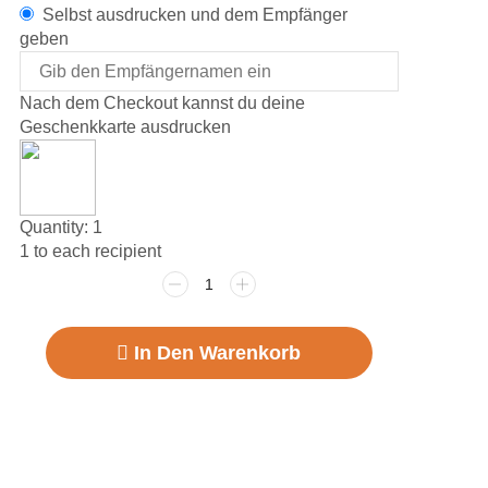
Selbst ausdrucken und dem Empfänger
geben
Nach dem Checkout kannst du deine
Geschenkkarte ausdrucken
Quantity:
1
1 to each recipient
Rome
in
the
In Den Warenkorb
rain
Menge