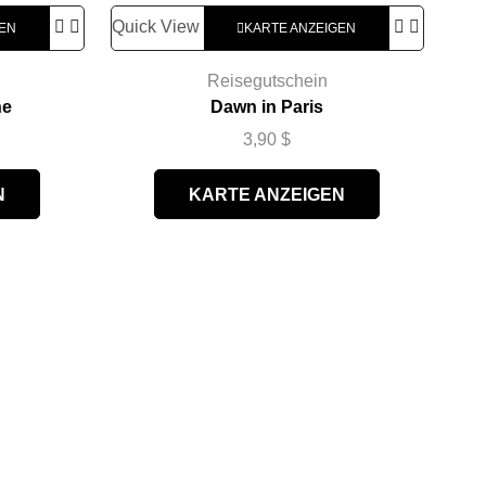
Quick View
GEN
KARTE ANZEIGEN
Reisegutschein
ne
Dawn in Paris
3,90
$
N
KARTE ANZEIGEN
Qui