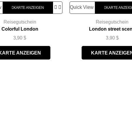
w
Quick View
KARTE ANZEIGEN
KARTE ANZEI
Reisegutschein
Reisegutschein
Colorful London
London street sce
3,90
$
3,90
$
KARTE ANZEIGEN
KARTE ANZEIGE