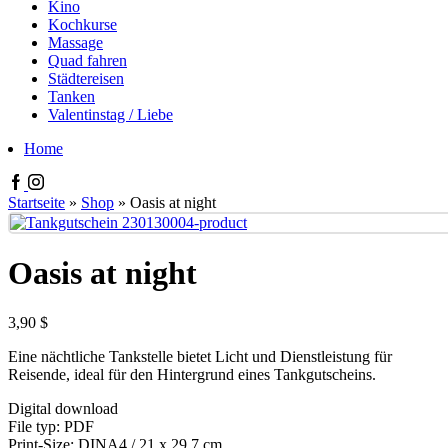
Kino
Kochkurse
Massage
Quad fahren
Städtereisen
Tanken
Valentinstag / Liebe
Home
Startseite
»
Shop
»
Oasis at night
Oasis at night
3,90
$
Eine nächtliche Tankstelle bietet Licht und Dienstleistung für
Reisende, ideal für den Hintergrund eines Tankgutscheins.
Digital download
File typ: PDF
Print-Size: DINA4 / 21 x 29,7 cm