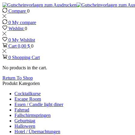
Compare
0
0
My compare
Wishlist
0
0
My Wishlist
Cart
0,00
$
0
0
Shopping Cart
No products in the cart.
Return To Shop
Produkt Kategorien
Cocktailkurse
Escape Room
Essen / Candle light diner
Fahrrad
Fallschirmspringen
Geburtstag
Halloween
Hotel / Übernachtungen