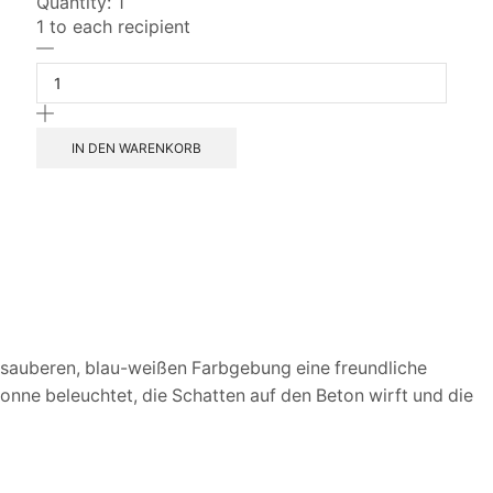
Quantity:
1
1 to each recipient
Sunny
refueling
Menge
IN DEN WARENKORB
er sauberen, blau-weißen Farbgebung eine freundliche
onne beleuchtet, die Schatten auf den Beton wirft und die