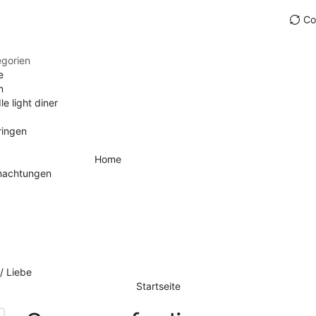
Co
egorien
e
m
e light diner
ringen
Home
rnachtungen
/ Liebe
Startseite