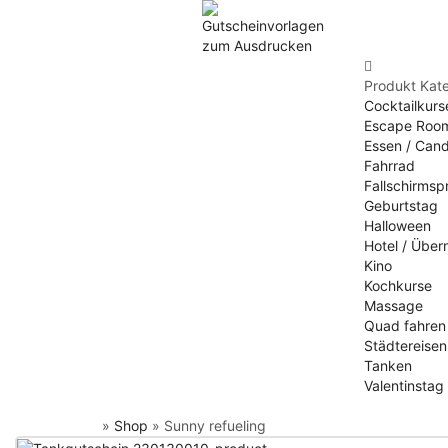
Produkt Kat
Cocktailkurs
Escape Roo
Essen / Candl
Fahrrad
Fallschirmsp
Geburtstag
Halloween
Hotel / Übe
Kino
Kochkurse
Massage
Quad fahren
Städtereisen
Tanken
Valentinstag 
»
Shop
»
Sunny refueling