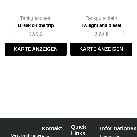
Tankgutschein
Tankgutschein
Break on the trip
Twilight and diesel
3,90
$
3,90
$
KARTE ANZEIGEN
KARTE ANZEIGEN
Quick
Kontakt
Informationen
Links
Geschenkkarten
Email:
Impressum