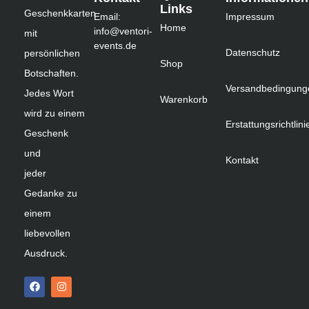
Links
Geschenkkarten
Email:
Impressum
Home
info@ventori-
mit
events.de
Datenschutz
persönlichen
Shop
Botschaften.
Versandbedingung
Jedes Wort
Warenkorb
wird zu einem
Erstattungsrichtlini
Geschenk
und
Kontakt
jeder
Gedanke zu
einem
liebevollen
Ausdruck.